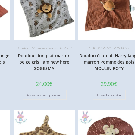
Doudous Marques diverses de M à Z
DOUDOUS MOULIN ROTY
lange
Doudou Lion plat marron
Doudou écureuil Harry lan
is
beige gris I am new here
marron Pomme des Bois
SOGESMA
MOULIN ROTY
24,00
€
29,90
€
Ajouter au panier
Lire la suite