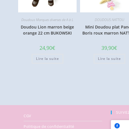
Doudous Marques diverses de A à L
DOUDOUS NATTOU
Doudou Lion marron beige
Mini Doudou plat Pan
orange 22 cm BUKOWSKI
Boris roux marron NA
24,90
€
39,90
€
Lire la suite
Lire la suite
SUIVEZ
CGV
Politique de confidentialité