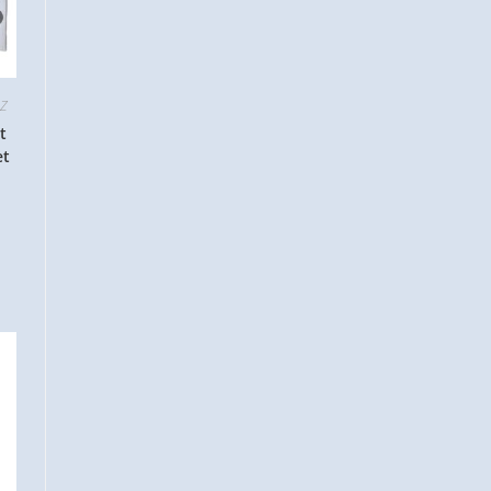
 Z
t
et