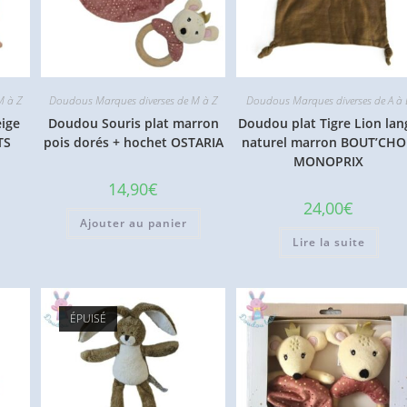
M à Z
Doudous Marques diverses de M à Z
Doudous Marques diverses de A à 
ige
Doudou Souris plat marron
Doudou plat Tigre Lion lan
TS
pois dorés + hochet OSTARIA
naturel marron BOUT’CH
MONOPRIX
14,90
€
24,00
€
Ajouter au panier
Lire la suite
ÉPUISÉ