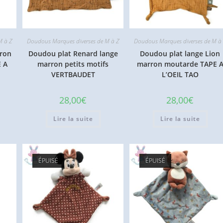
M à Z
Doudous Marques diverses de M à Z
Doudous Marques diverses de M à
ron
Doudou plat Renard lange
Doudou plat lange Lion
E A
marron petits motifs
marron moutarde TAPE 
VERTBAUDET
L’OEIL TAO
28,00
€
28,00
€
Lire la suite
Lire la suite
ÉPUISÉ
ÉPUISÉ