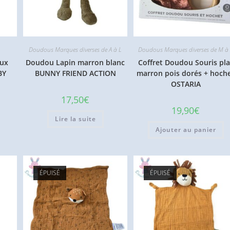
Doudous Marques diverses de A à L
Doudous Marques diverses de M à
oux
Doudou Lapin marron blanc
Coffret Doudou Souris pla
BY
BUNNY FRIEND ACTION
marron pois dorés + hoch
OSTARIA
17,50
€
19,90
€
Lire la suite
Ajouter au panier
ÉPUISÉ
ÉPUISÉ