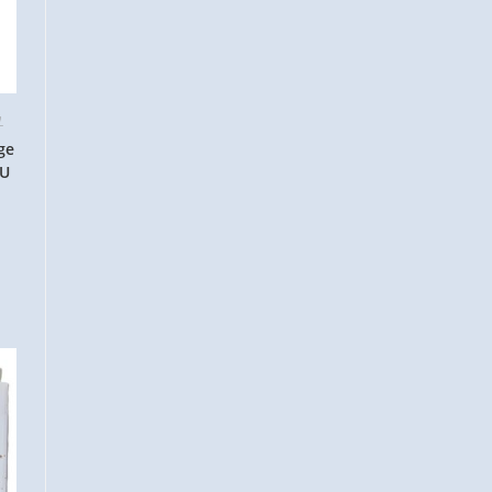
L
ge
OU