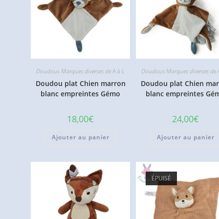
Doudous Marques diverses de A à L
Doudous Marques diverses de 
Doudou plat Chien marron
Doudou plat Chien ma
blanc empreintes Gémo
blanc empreintes Gé
18,00
€
24,00
€
Ajouter au panier
Ajouter au panier
ÉPUISÉ