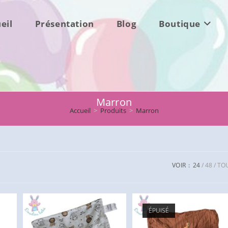
eil
Présentation
Blog
Boutique
Marron
Accueil
>
Produits
>
Marron
VOIR :
24
48
TO
ÉPUISÉ