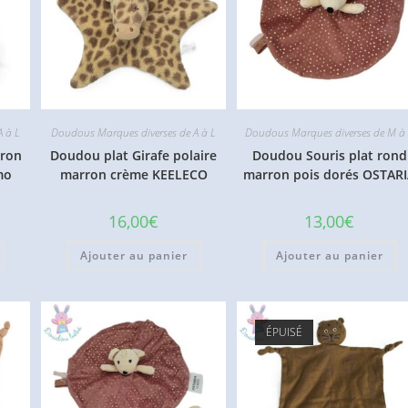
A à L
Doudous Marques diverses de A à L
Doudous Marques diverses de M à
rron
Doudou plat Girafe polaire
Doudou Souris plat rond
mo
marron crème KEELECO
marron pois dorés OSTAR
16,00
€
13,00
€
Ajouter au panier
Ajouter au panier
ÉPUISÉ