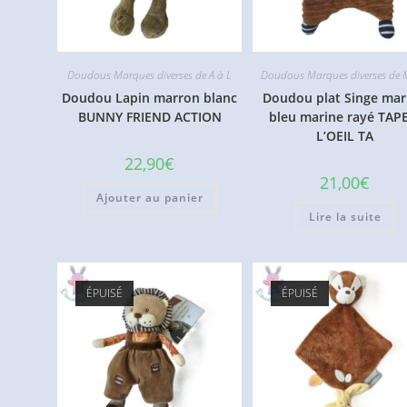
Doudous Marques diverses de A à L
Doudous Marques diverses de 
Doudou Lapin marron blanc
Doudou plat Singe mar
BUNNY FRIEND ACTION
bleu marine rayé TAP
L’OEIL TA
22,90
€
21,00
€
Ajouter au panier
Lire la suite
ÉPUISÉ
ÉPUISÉ