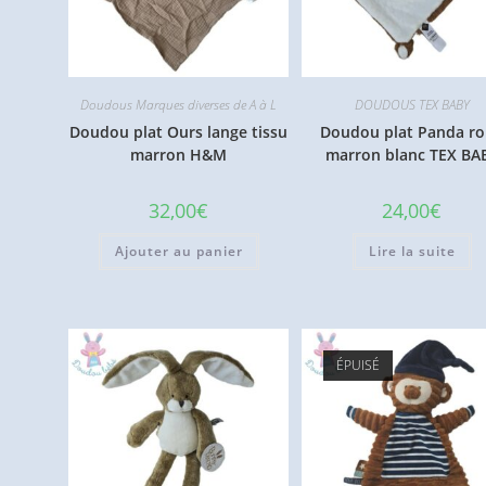
Doudous Marques diverses de A à L
DOUDOUS TEX BABY
Doudou plat Ours lange tissu
Doudou plat Panda r
marron H&M
marron blanc TEX BA
32,00
€
24,00
€
Ajouter au panier
Lire la suite
ÉPUISÉ