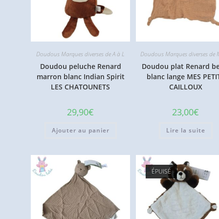
Doudous Marques diverses de A à L
Doudous Marques diverses de 
Doudou peluche Renard
Doudou plat Renard be
marron blanc Indian Spirit
blanc lange MES PETI
LES CHATOUNETS
CAILLOUX
29,90
€
23,00
€
Ajouter au panier
Lire la suite
ÉPUISÉ