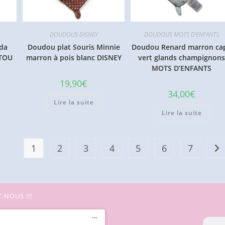
DOUDOUS DISNEY
DOUDOUS MOTS D'ENFANTS
da
Doudou plat Souris Minnie
Doudou Renard marron ca
TTOU
marron à pois blanc DISNEY
vert glands champignon
MOTS D’ENFANTS
19,90
€
34,00
€
Lire la suite
Lire la suite
1
2
3
4
5
6
7
-NOUS !!!