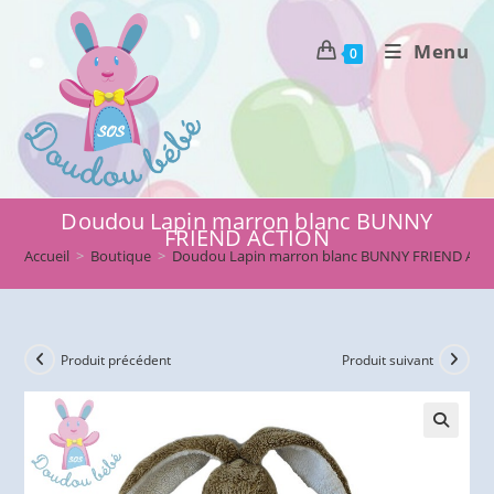
Skip
to
Menu
0
content
Doudou Lapin marron blanc BUNNY
FRIEND ACTION
Accueil
>
Boutique
>
Doudou Lapin marron blanc BUNNY FRIEND AC
Produit précédent
Produit suivant