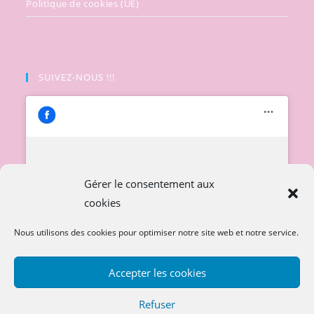
Politique de cookies (UE)
SUIVEZ-NOUS !!!
Cliquez pour accepter les cookies
Gérer le consentement aux
marketing et activer ce contenu
cookies
Nous utilisons des cookies pour optimiser notre site web et notre service.
Accepter les cookies
Refuser