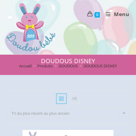
Skip
to
Menu
0
content
DOUDOUS DISNEY
Accueil
>
Produits
>
DOUDOUS
>
DOUDOUS DISNEY
Tri du plus récent au plus ancien