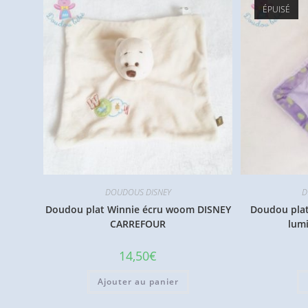
ÉPUISÉ
DOUDOUS DISNEY
D
Doudou plat Winnie écru woom DISNEY
Doudou plat
CARREFOUR
lum
14,50
€
Ajouter au panier