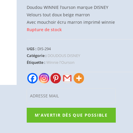
Doudou WINNIE l’ourson marque DISNEY
Velours tout doux beige marron
Avec mouchoir écru marron imprimé winnie
Rupture de stock
UGS :
DIS-294
Catégorie :
DOUDOUS DISNEY
Étiquette :
Winnie l'Ourson