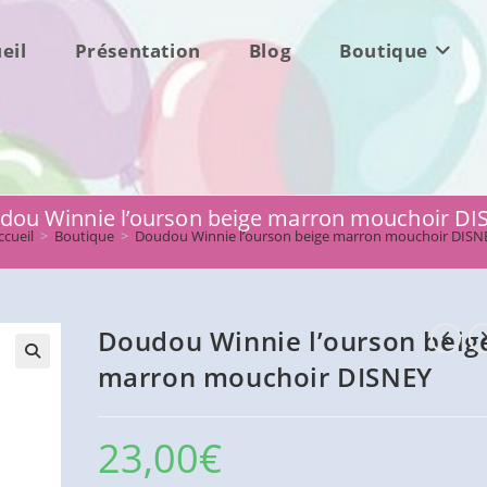
eil
Présentation
Blog
Boutique
dou Winnie l’ourson beige marron mouchoir DI
ccueil
>
Boutique
>
Doudou Winnie l’ourson beige marron mouchoir DISN
Doudou Winnie l’ourson beig
marron mouchoir DISNEY
23,00
€