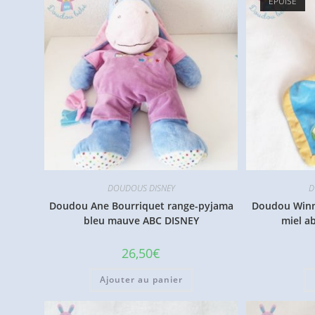
ÉPUISÉ
DOUDOUS DISNEY
D
Doudou Ane Bourriquet range-pyjama
Doudou Winn
bleu mauve ABC DISNEY
miel a
26,50
€
Ajouter au panier