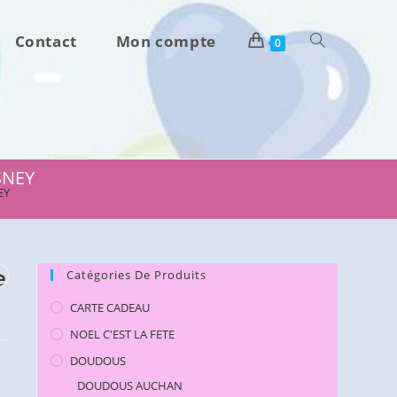
Contact
Mon compte
Toggle
0
website
search
SNEY
EY
e
Catégories De Produits
CARTE CADEAU
NOEL C'EST LA FETE
DOUDOUS
DOUDOUS AUCHAN