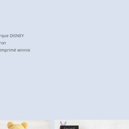
rque DISNEY
ron
 imprimé winnie