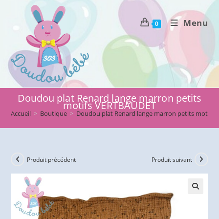
Skip
to
Menu
0
content
Doudou plat Renard lange marron petits
motifs VERTBAUDET
Accueil
>
Boutique
>
Doudou plat Renard lange marron petits motif
Produit précédent
Produit suivant