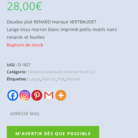
28,00
€
Doudou plat RENARD marque VERTBAUDET
Lange tissu marron blanc imprimé petits motifs noirs
renards et feuilles
Rupture de stock
UGS :
D-1827
Catégorie :
Doudous Marques diverses de M à Z
Étiquettes :
Lange
,
Marron
,
Plat
,
Renard