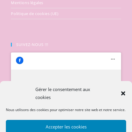
Mentions légales
Politique de cookies (UE)
SUIVEZ-NOUS !!!
Cliquez pour accepter les cookies
Gérer le consentement aux
marketing et activer ce contenu
cookies
Nous utilisons des cookies pour optimiser notre site web et notre service.
Accepter les cookies