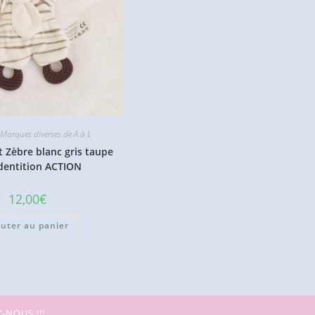
arques diverses de A à L
 Zèbre blanc gris taupe
dentition ACTION
12,00
€
outer au panier
-NOUS !!!