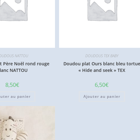
OUDOUS NATTOU
DOUDOUS TEX BABY
t Père Noël rond rouge
Doudou plat Ours blanc bleu tortu
lanc NATTOU
« Hide and seek » TEX
8,50
€
6,50
€
outer au panier
Ajouter au panier