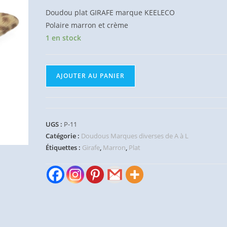
Doudou plat GIRAFE marque KEELECO
Polaire marron et crème
1 en stock
quantité
AJOUTER AU PANIER
de
Doudou
plat
Girafe
UGS :
P-11
polaire
Catégorie :
Doudous Marques diverses de A à L
marron
Étiquettes :
Girafe
,
Marron
,
Plat
crème
KEELECO