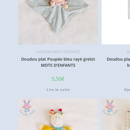
DOUDOUS MOTS D'ENFANTS
D
Doudou plat Poupée bleu rayé grelot
Doudou pla
MOTS D’ENFANTS
b
5,50
€
Lire la suite
Aj