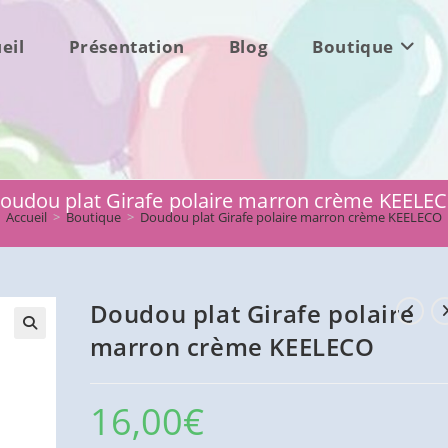
eil
Présentation
Blog
Boutique
oudou plat Girafe polaire marron crème KEELE
Accueil
>
Boutique
>
Doudou plat Girafe polaire marron crème KEELECO
Doudou plat Girafe polaire
marron crème KEELECO
16,00
€