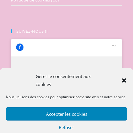
SUIVEZ-NOUS !!!
Cliquez pour accepter les cookies
Gérer le consentement aux
marketing et activer ce contenu
cookies
Nous utilisons des cookies pour optimiser notre site web et notre service.
Accepter les cookies
Refuser