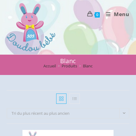
Skip
to
Menu
0
content
Blanc
Accueil
>
Produits
>
Blanc
Tri du plus récent au plus ancien