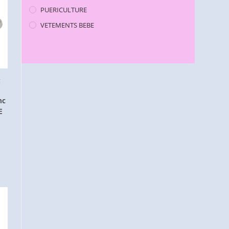
PUERICULTURE
VETEMENTS BEBE
S
nc
E