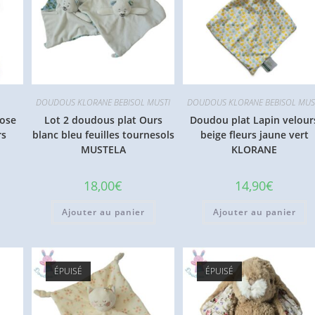
DOUDOUS KLORANE BEBISOL MUSTI
DOUDOUS KLORANE BEBISOL MUS
rose
Lot 2 doudous plat Ours
Doudou plat Lapin velour
rs
blanc bleu feuilles tournesols
beige fleurs jaune vert
MUSTELA
KLORANE
18,00
€
14,90
€
Ajouter au panier
Ajouter au panier
ÉPUISÉ
ÉPUISÉ