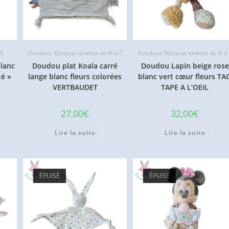
S
Doudous Marques diverses de M à Z
Doudous Marques diverses de M à
lanc
Doudou plat Koala carré
Doudou Lapin beige rose
té »
lange blanc fleurs colorées
blanc vert cœur fleurs TA
VERTBAUDET
TAPE A L’OEIL
27,00
€
32,00
€
Lire la suite
Lire la suite
ÉPUISÉ
ÉPUISÉ