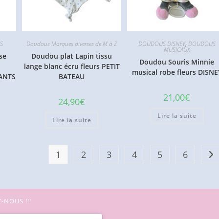
S
Doudous Marques diverses de M à Z
DOUDOUS DISNEY
,
DOUDOUS
MUSICAUX
se
Doudou plat Lapin tissu
Doudou Souris Minnie
lange blanc écru fleurs PETIT
musical robe fleurs DISNE
ANTS
BATEAU
21,00
€
24,90
€
Lire la suite
Lire la suite
1
2
3
4
5
6
-NOUS !!!