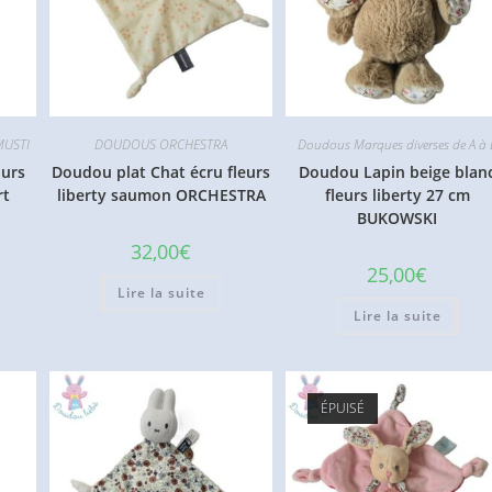
MUSTI
DOUDOUS ORCHESTRA
Doudous Marques diverses de A à 
ours
Doudou plat Chat écru fleurs
Doudou Lapin beige blan
rt
liberty saumon ORCHESTRA
fleurs liberty 27 cm
BUKOWSKI
32,00
€
25,00
€
Lire la suite
Lire la suite
ÉPUISÉ