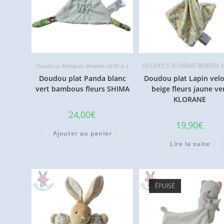
Doudous Marques diverses de M à Z
DOUDOUS KLORANE BEBISOL 
Doudou plat Panda blanc
Doudou plat Lapin vel
vert bambous fleurs SHIMA
beige fleurs jaune ve
KLORANE
24,00
€
19,90
€
Ajouter au panier
Lire la suite
ÉPUISÉ