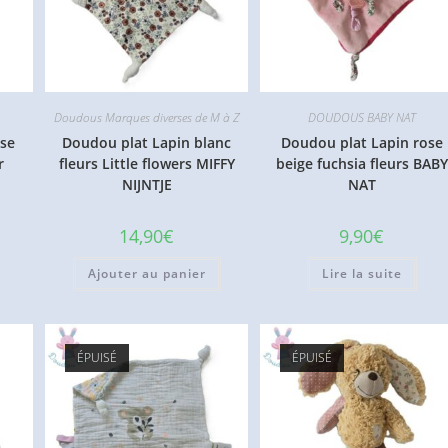
Doudous Marques diverses de M à Z
DOUDOUS BABY NAT
se
Doudou plat Lapin blanc
Doudou plat Lapin rose
r
fleurs Little flowers MIFFY
beige fuchsia fleurs BABY
NIJNTJE
NAT
14,90
€
9,90
€
Ajouter au panier
Lire la suite
ÉPUISÉ
ÉPUISÉ