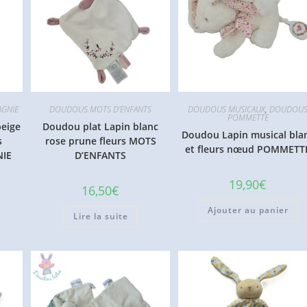
GNIE
DOUDOUS MOTS D'ENFANTS
DOUDOUS MUSICAUX
,
DOUDOU
POMMETTE
eige
Doudou plat Lapin blanc
Doudou Lapin musical bla
s
rose prune fleurs MOTS
et fleurs nœud POMMETT
IE
D’ENFANTS
19,90
€
16,50
€
Ajouter au panier
Lire la suite