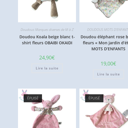
Doudous Marques diverses de M à Z
DOUDOUS MOTS D'ENFANT
Doudou Koala beige blanc t-
Doudou éléphant rose b
shirt fleurs OBAIBI OKAIDI
fleurs « Mon jardin d’é
MOTS D’ENFANTS
24,90
€
19,00
€
Lire la suite
Lire la suite
ÉPUISÉ
ÉPUISÉ