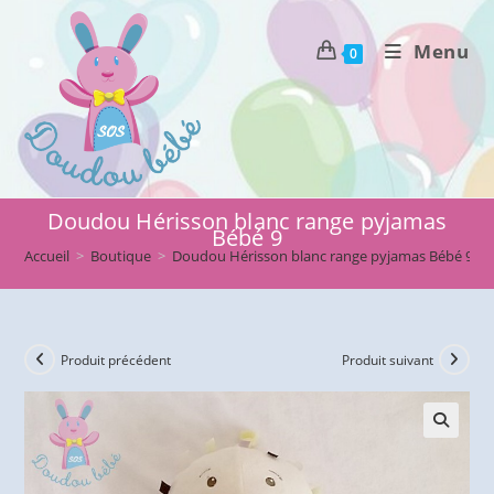
Skip
to
Menu
0
content
Doudou Hérisson blanc range pyjamas
Bébé 9
Accueil
>
Boutique
>
Doudou Hérisson blanc range pyjamas Bébé 9
Produit précédent
Produit suivant