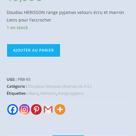
Doudou HERISSON range pyjamas velours écru et marron
Liens pour l’accrocher
1 en stock
quantité
AJOUTER AU PANIER
de
Doudou
Hérisson
blanc
UGS :
PBB-93
range
Catégorie :
Doudous Marques diverses de A à L
pyjamas
Étiquettes :
Blanc
,
Hérisson
,
Range pyjama
Bébé
9