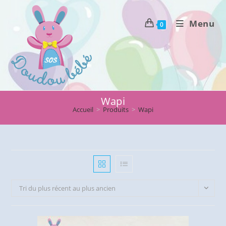
Skip
to
Menu
0
content
Wapi
Accueil
>
Produits
>
Wapi
Tri du plus récent au plus ancien