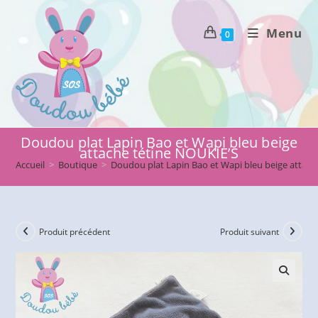
Skip
to
Menu
0
content
Doudou plat Lapin Bao et Wapi bleu beige
attache tétine NOUKIE’S
Accueil
>
Boutique
>
Doudou plat Lapin Bao et Wapi bleu beige attach
Produit précédent
Produit suivant