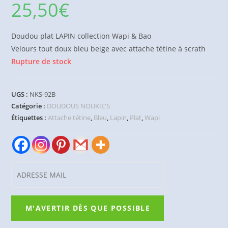
25,50
€
Doudou plat LAPIN collection Wapi & Bao
Velours tout doux bleu beige avec attache tétine à scrath
Rupture de stock
UGS :
NKS-92B
Catégorie :
DOUDOUS NOUKIE'S
Étiquettes :
Attache tétine
,
Bleu
,
Lapin
,
Plat
,
Wapi