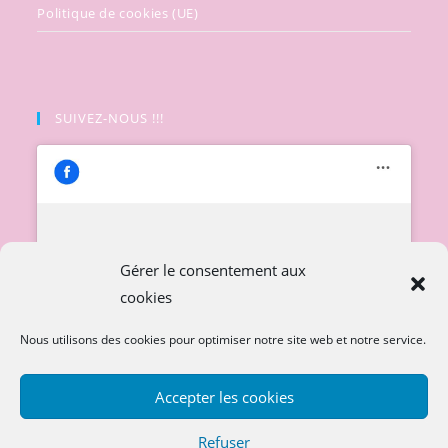
Politique de cookies (UE)
SUIVEZ-NOUS !!!
Cliquez pour accepter les cookies
Gérer le consentement aux
marketing et activer ce contenu
cookies
Nous utilisons des cookies pour optimiser notre site web et notre service.
Accepter les cookies
Refuser