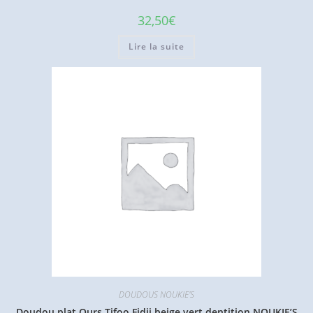
32,50
€
Lire la suite
DOUDOUS NOUKIE'S
Doudou plat Ours Tifoo Fidji beige vert dentition NOUKIE’S