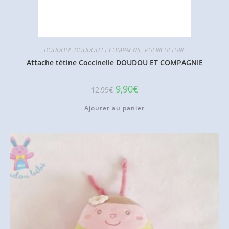
DOUDOUS DOUDOU ET COMPAGNIE
,
PUERICULTURE
Attache tétine Coccinelle DOUDOU ET COMPAGNIE
Le
Le
9,90
€
12,99
€
prix
prix
initial
actuel
Ajouter au panier
était :
est :
12,99€.
9,90€.