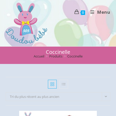
Skip
to
Menu
0
content
Coccinelle
Accueil
>
Produits
>
Coccinelle
Tri du plus récent au plus ancien