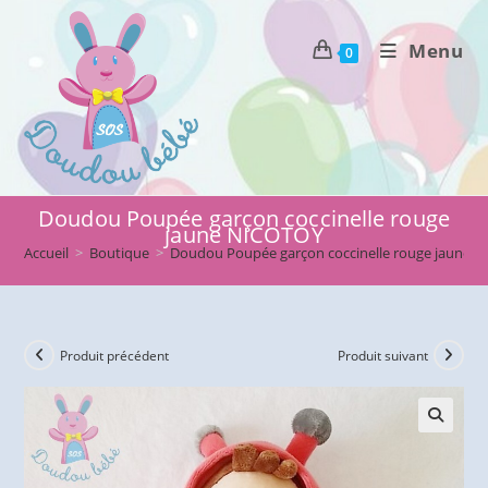
Skip
to
Menu
0
content
Doudou Poupée garçon coccinelle rouge
jaune NICOTOY
Accueil
>
Boutique
>
Doudou Poupée garçon coccinelle rouge jaune 
Produit précédent
Produit suivant