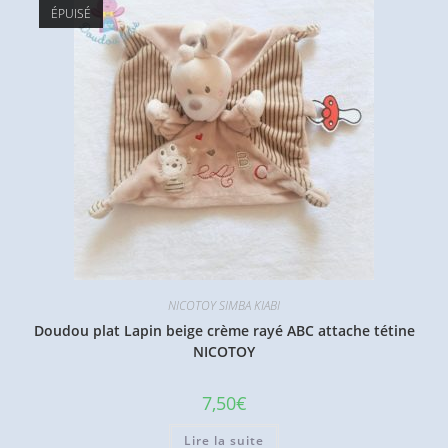
ÉPUISÉ
NICOTOY SIMBA KIABI
Doudou plat Lapin beige crème rayé ABC attache tétine
NICOTOY
7,50
€
Lire la suite