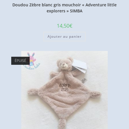
Doudou Zèbre blanc gris mouchoir « Adventure little
explorers » SIMBA
14,50
€
Ajouter au panier
ÉPUISÉ