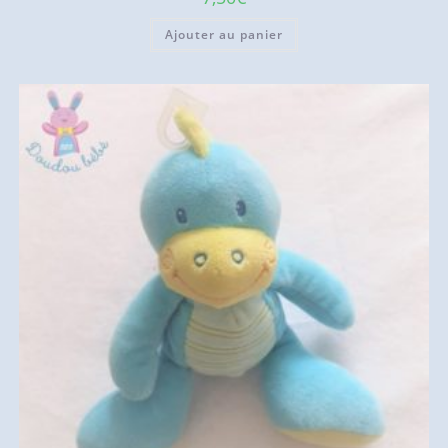
Ajouter au panier