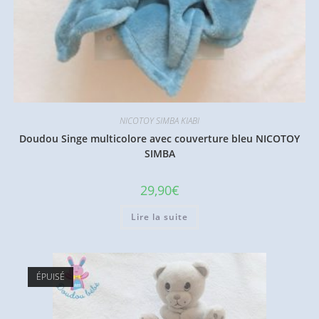
NICOTOY SIMBA KIABI
Doudou Singe multicolore avec couverture bleu NICOTOY
SIMBA
29,90
€
Lire la suite
ÉPUISÉ