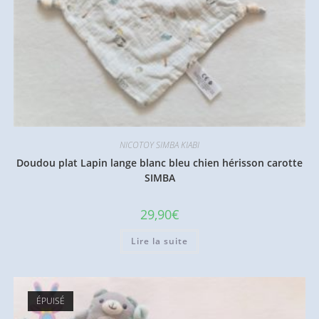
NICOTOY SIMBA KIABI
Doudou plat Lapin lange blanc bleu chien hérisson carotte
SIMBA
29,90
€
Lire la suite
ÉPUISÉ