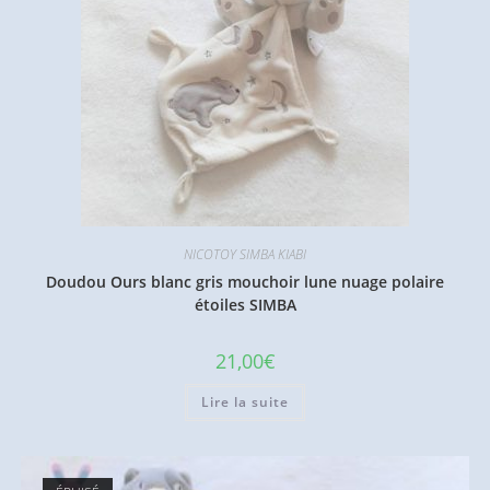
NICOTOY SIMBA KIABI
Doudou Ours blanc gris mouchoir lune nuage polaire
étoiles SIMBA
21,00
€
Lire la suite