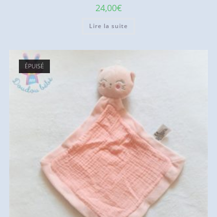
24,00
€
Lire la suite
ÉPUISÉ