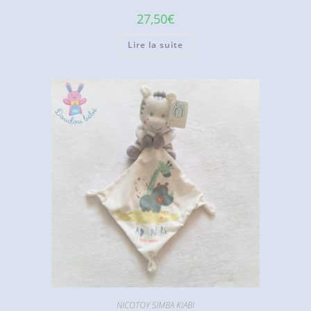
27,50
€
Lire la suite
NICOTOY SIMBA KIABI