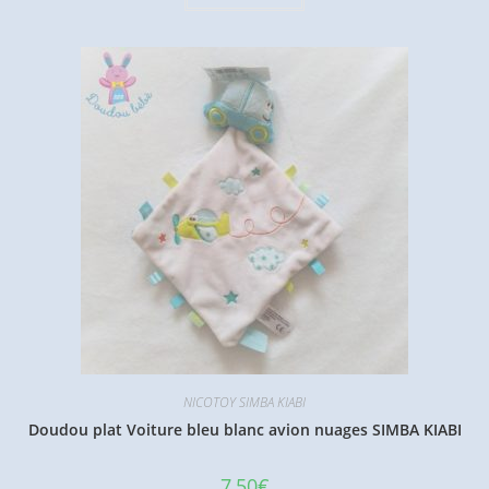
NICOTOY SIMBA KIABI
Doudou plat Voiture bleu blanc avion nuages SIMBA KIABI
7,50
€