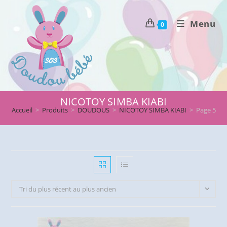
Skip
to
Menu
0
content
NICOTOY SIMBA KIABI
Accueil
>
Produits
>
DOUDOUS
>
NICOTOY SIMBA KIABI
>
Page 5
Tri du plus récent au plus ancien