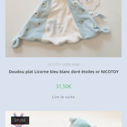
NICOTOY SIMBA KIABI
Doudou plat Licorne bleu blanc doré étoiles or NICOTOY
31,50
€
Lire la suite
ÉPUISÉ