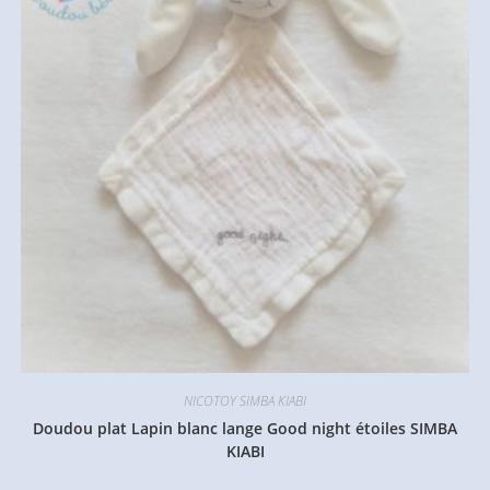
NICOTOY SIMBA KIABI
Doudou plat Lapin blanc lange Good night étoiles SIMBA
KIABI