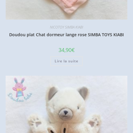
NICOTOY SIMBA KIABI
Doudou plat Chat dormeur lange rose SIMBA TOYS KIABI
34,90
€
Lire la suite