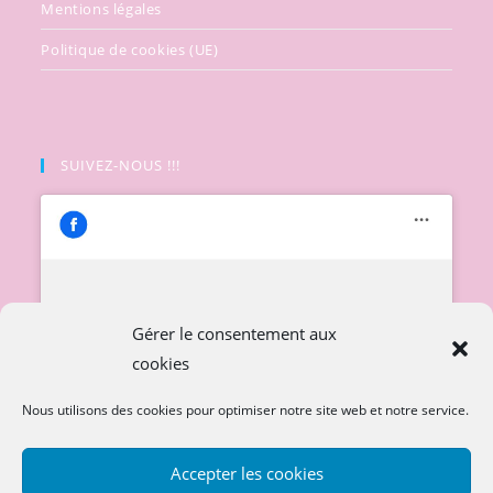
Mentions légales
Politique de cookies (UE)
SUIVEZ-NOUS !!!
Cliquez pour accepter les cookies
Gérer le consentement aux
marketing et activer ce contenu
cookies
Nous utilisons des cookies pour optimiser notre site web et notre service.
Accepter les cookies