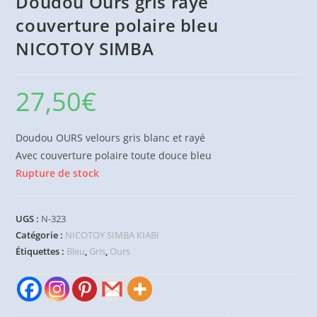
Doudou Ours gris rayé
couverture polaire bleu
NICOTOY SIMBA
27,50
€
Doudou OURS velours gris blanc et rayé
Avec couverture polaire toute douce bleu
Rupture de stock
UGS :
N-323
Catégorie :
NICOTOY SIMBA KIABI
Étiquettes :
Bleu
,
Gris
,
Ours