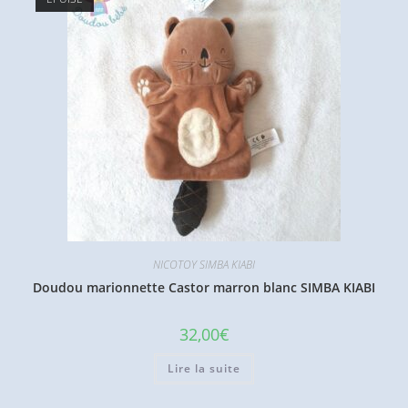
NICOTOY SIMBA KIABI
Doudou marionnette Castor marron blanc SIMBA KIABI
32,00
€
Lire la suite