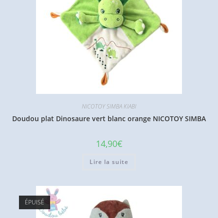
NICOTOY SIMBA KIABI
Doudou plat Dinosaure vert blanc orange NICOTOY SIMBA
14,90
€
Lire la suite
ÉPUISÉ