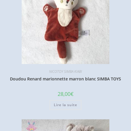
NICOTOY SIMBA KIABI
Doudou Renard marionnette marron blanc SIMBA TOYS
28,00
€
Lire la suite