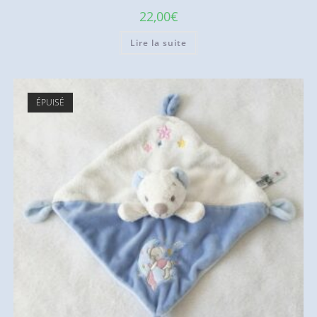
22,00
€
Lire la suite
ÉPUISÉ