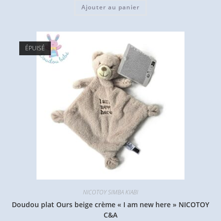
Ajouter au panier
ÉPUISÉ
NICOTOY SIMBA KIABI
Doudou plat Ours beige crème « I am new here » NICOTOY
C&A