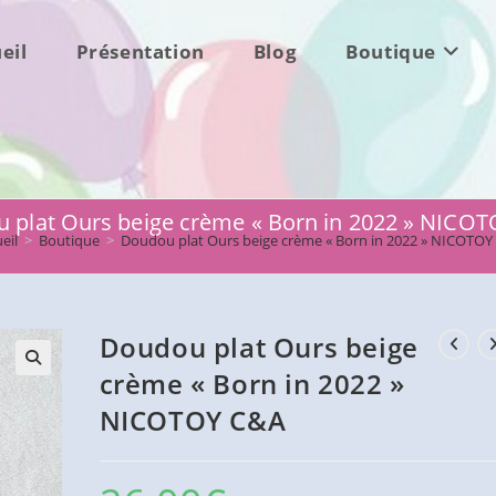
eil
Présentation
Blog
Boutique
 plat Ours beige crème « Born in 2022 » NICO
eil
>
Boutique
>
Doudou plat Ours beige crème « Born in 2022 » NICOTOY
Doudou plat Ours beige
crème « Born in 2022 »
NICOTOY C&A