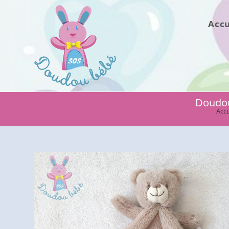
Skip
to
Accu
content
Doudou
Accu