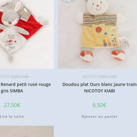
COTOY SIMBA KIABI
NICOTOY SIMBA KIABI
Renard petit rusé rouge
Doudou plat Ours blanc jaune train
gris SIMBA
NICOTOY KIABI
27,50
€
6,50
€
Lire la suite
Ajouter au panier