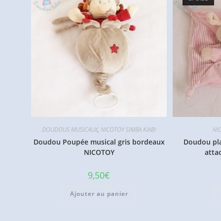
DOUDOUS MUSICAUX
,
NICOTOY SIMBA KIABI
NI
Doudou Poupée musical gris bordeaux
Doudou pla
NICOTOY
atta
9,50
€
Ajouter au panier