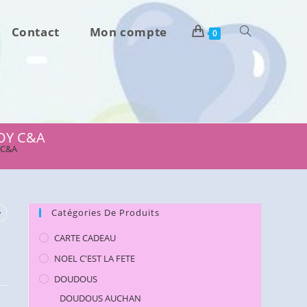
Contact
Mon compte
Toggle
0
website
search
TOY C&A
 C&A
Catégories De Produits
CARTE CADEAU
NOEL C'EST LA FETE
DOUDOUS
DOUDOUS AUCHAN