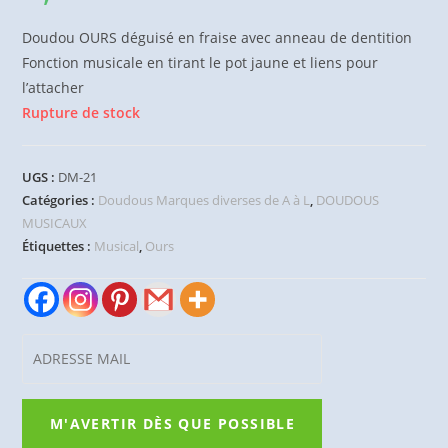
Doudou OURS déguisé en fraise avec anneau de dentition
Fonction musicale en tirant le pot jaune et liens pour
l’attacher
Rupture de stock
UGS :
DM-21
Catégories :
Doudous Marques diverses de A à L
,
DOUDOUS
MUSICAUX
Étiquettes :
Musical
,
Ours