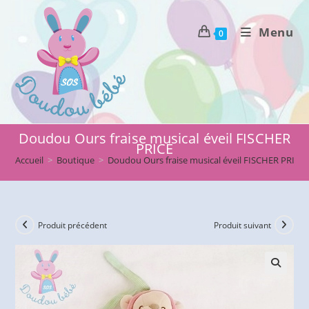
Skip
to
Menu
0
content
Doudou Ours fraise musical éveil FISCHER
PRICE
Accueil
>
Boutique
>
Doudou Ours fraise musical éveil FISCHER PRICE
Produit précédent
Produit suivant