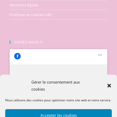
Mentions légales
Politique de cookies (UE)
SUIVEZ-NOUS !!!
Cliquez pour accepter les cookies
Gérer le consentement aux
marketing et activer ce contenu
cookies
Nous utilisons des cookies pour optimiser notre site web et notre service.
Accepter les cookies