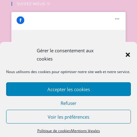
SUIVEZ-NOUS !!!
Cliquez pour accepter les cookies
Gérer le consentement aux
marketing et activer ce contenu
cookies
Nous utilisons des cookies pour optimiser notre site web et notre service.
Accepter les cookies
Refuser
Voir les préférences
Copyright 2026
sosdoudoubebe.com
Politique de cookies
Mentions légales