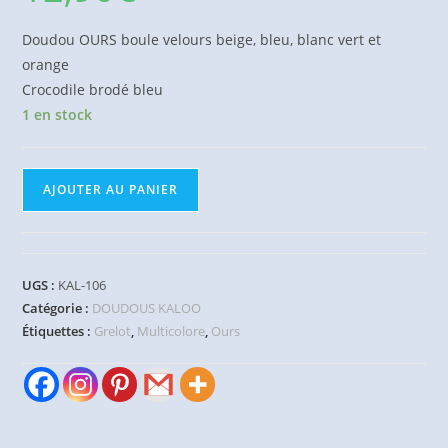
Doudou OURS boule velours beige, bleu, blanc vert et
orange
Crocodile brodé bleu
1 en stock
quantité
AJOUTER AU PANIER
de
Doudou
Ours
boule
UGS :
KAL-106
blanc
Catégorie :
DOUDOUS KALOO
vert
Étiquettes :
Grelot
,
Multicolore
,
Ours
beige
crocodile
bleu
grelot