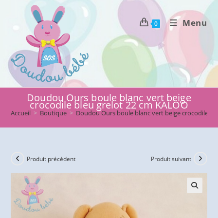
Skip
to
Menu
0
content
Doudou Ours boule blanc vert beige
crocodile bleu grelot 22 cm KALOO
Accueil
>
Boutique
>
Doudou Ours boule blanc vert beige crocodile b
Produit précédent
Produit suivant