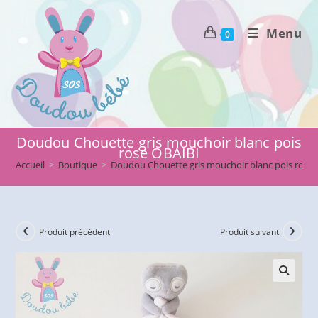
Skip
to
Menu
0
content
Doudou Chouette gris mouchoir blanc pois
rose OBAIBI
Accueil
>
Boutique
>
Doudou Chouette gris mouchoir blanc pois rose
Produit précédent
Produit suivant