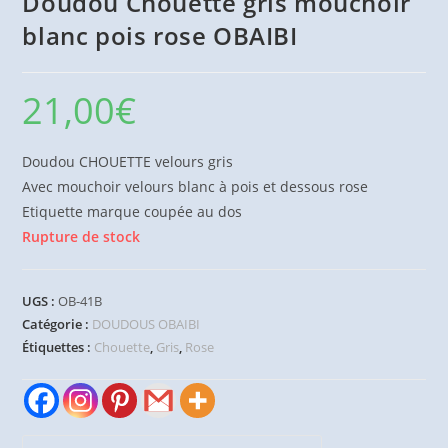
Doudou Chouette gris mouchoir
blanc pois rose OBAIBI
21,00
€
Doudou CHOUETTE velours gris
Avec mouchoir velours blanc à pois et dessous rose
Etiquette marque coupée au dos
Rupture de stock
UGS :
OB-41B
Catégorie :
DOUDOUS OBAIBI
Étiquettes :
Chouette
,
Gris
,
Rose