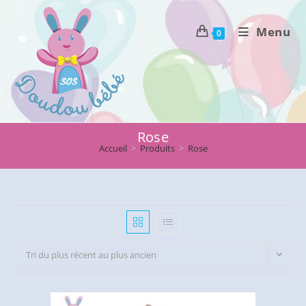
Skip
to
Menu
0
content
Rose
Accueil
>
Produits
>
Rose
Tri du plus récent au plus ancien