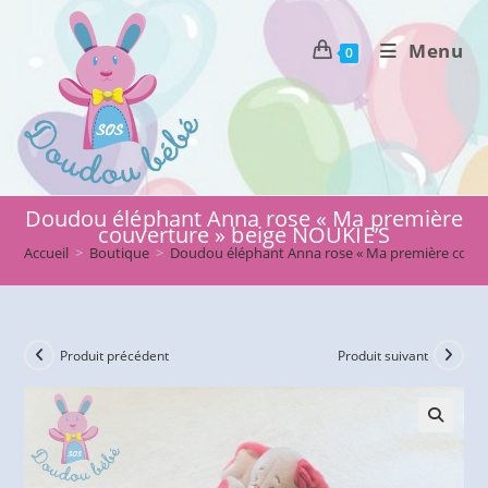
Skip
to
Menu
0
content
Doudou éléphant Anna rose « Ma première
couverture » beige NOUKIE’S
Accueil
>
Boutique
>
Doudou éléphant Anna rose « Ma première couve
Produit précédent
Produit suivant