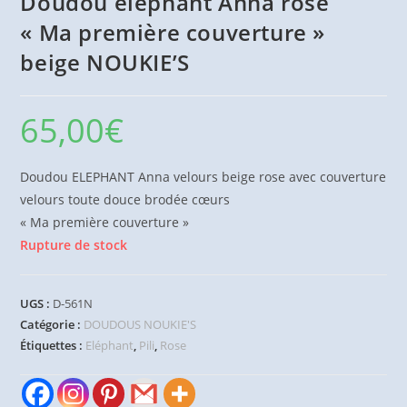
Doudou éléphant Anna rose
« Ma première couverture »
beige NOUKIE’S
65,00
€
Doudou ELEPHANT Anna velours beige rose avec couverture
velours toute douce brodée cœurs
« Ma première couverture »
Rupture de stock
UGS :
D-561N
Catégorie :
DOUDOUS NOUKIE'S
Étiquettes :
Eléphant
,
Pili
,
Rose