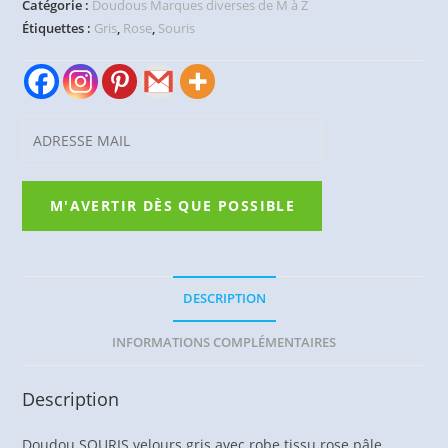
Catégorie :
Doudous Marques diverses de M à Z
Étiquettes :
Gris
,
Rose
,
Souris
DESCRIPTION
INFORMATIONS COMPLÉMENTAIRES
Description
Doudou SOURIS velours gris avec robe tissu rose pâle