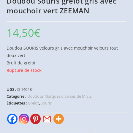
Doudou Souris grelot gris avec
mouchoir vert ZEEMAN
14,50
€
Doudou SOURIS velours gris avec mouchoir velours tout
doux vert
Bruit de grelot
Rupture de stock
UGS :
D-1404B
Catégorie :
Doudous Marques diverses de M à Z
Étiquettes :
Grelot
,
Souris