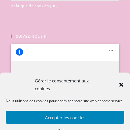
Politique de cookies (UE)
SUIVEZ-NOUS !!!
Cliquez pour accepter les cookies
Gérer le consentement aux
marketing et activer ce contenu
cookies
Nous utilisons des cookies pour optimiser notre site web et notre service.
Accepter les cookies