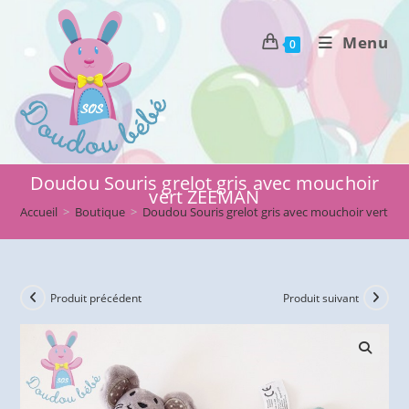
Skip
to
Menu
0
content
Doudou Souris grelot gris avec mouchoir
vert ZEEMAN
Accueil
>
Boutique
>
Doudou Souris grelot gris avec mouchoir vert Z
Produit précédent
Produit suivant