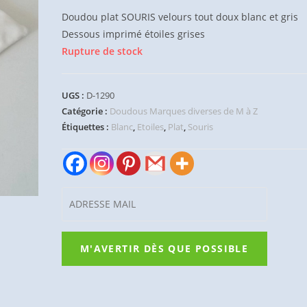
Doudou plat SOURIS velours tout doux blanc et gris
Dessous imprimé étoiles grises
Rupture de stock
UGS :
D-1290
Catégorie :
Doudous Marques diverses de M à Z
Étiquettes :
Blanc
,
Etoiles
,
Plat
,
Souris