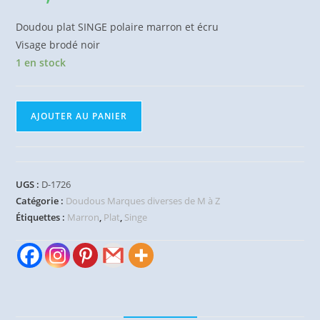
Doudou plat SINGE polaire marron et écru
Visage brodé noir
1 en stock
quantité
AJOUTER AU PANIER
de
Doudou
plat
Singe
UGS :
D-1726
Oeko
Catégorie :
Doudous Marques diverses de M à Z
marron
Étiquettes :
Marron
,
Plat
,
Singe
blanc
noir
NATURE
PLANET