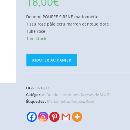
18,00
€
Doudou POUPEE SIRENE marionnette
Tissu rose pâle écru marron et nœud doré
Tulle rose
1 en stock
quantité
AJOUTER AU PANIER
de
Doudou
plat
Poupée
UGS :
D-1800
Sirène
Catégorie :
Doudous Marques diverses de M à Z
marionnette
Étiquettes :
Marionnette
,
Poupée
,
Rose
rose
MAISONS
DU
MONDE