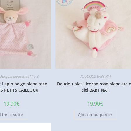
arques diverses de M à Z
DOUDOUS BABY NAT
 Lapin beige blanc rose
Doudou plat Licorne rose blanc arc 
ES PETITS CAILLOUX
ciel BABY NAT
19,90
€
19,90
€
Lire la suite
Ajouter au panier