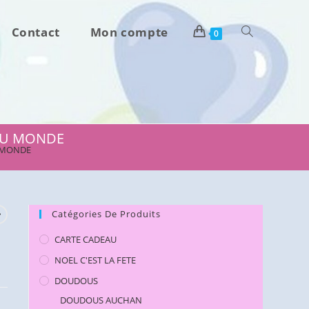
Contact
Mon compte
Toggle
0
website
search
 DU MONDE
U MONDE
Catégories De Produits
CARTE CADEAU
NOEL C'EST LA FETE
DOUDOUS
DOUDOUS AUCHAN