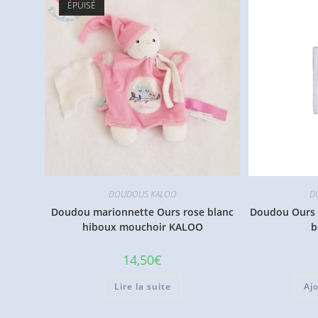
ÉPUISÉ
DOUDOUS KALOO
D
Doudou marionnette Ours rose blanc
Doudou Ours g
hiboux mouchoir KALOO
b
14,50
€
Lire la suite
Aj