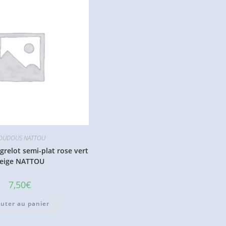
OUDOUS NATTOU
relot semi-plat rose vert
eige NATTOU
7,50
€
outer au panier