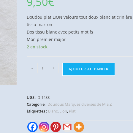
9,50
€
Doudou plat LION velours tout doux blanc et crinière
tissu marron
Dos tissu blanc avec petits motifs
Mon premier major
2 en stock
quantité
-
+
AJOUTER AU PANIER
de
Doudou
plat
Lion
UGS :
D-1488
blanc
Catégorie :
Doudous Marques diverses de M à Z
marron
Étiquettes :
Blanc
,
Lion
,
Plat
pois
Mon
Premier