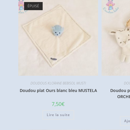
ÉPUISÉ
DOUDOUS KLORANE BEBISOL MUSTI
DOU
Doudou plat Ours blanc bleu MUSTELA
Doudou pl
ORCH
7,50
€
Lire la suite
Aj