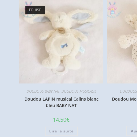
ÉPUISÉ
DOUDOUS BABY NAT
,
DOUDOUS MUSICAUX
DOUDOUS 
Doudou LAPIN musical Calins blanc
Doudou Mou
bleu BABY NAT
14,50
€
Lire la suite
Aj