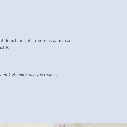
SERGENT
MAJOR
t doux blanc et crinière tissu marron
otifs
 dont 1 étiquette marque coupée)