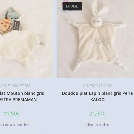
ÉPUISÉ
DOUS ORCHESTRA
DOUDOUS KALOO
at Mouton blanc gris
Doudou plat Lapin blanc gris Perle
ESTRA PREMAMAN
KALOO
11,50
€
21,50
€
outer au panier
Lire la suite