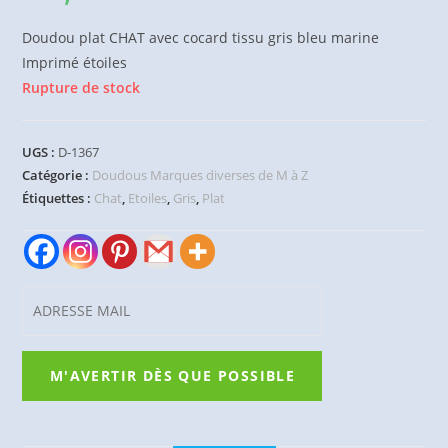
Doudou plat CHAT avec cocard tissu gris bleu marine
Imprimé étoiles
Rupture de stock
UGS :
D-1367
Catégorie :
Doudous Marques diverses de M à Z
Étiquettes :
Chat
,
Etoiles
,
Gris
,
Plat