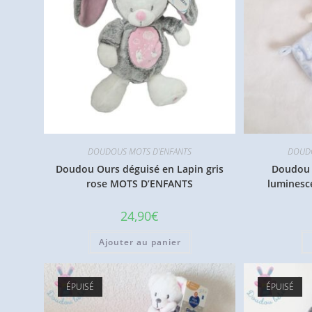
DOUDOUS MOTS D'ENFANTS
DOUDO
Doudou Ours déguisé en Lapin gris
Doudou p
rose MOTS D’ENFANTS
luminesc
24,90
€
Ajouter au panier
ÉPUISÉ
ÉPUISÉ