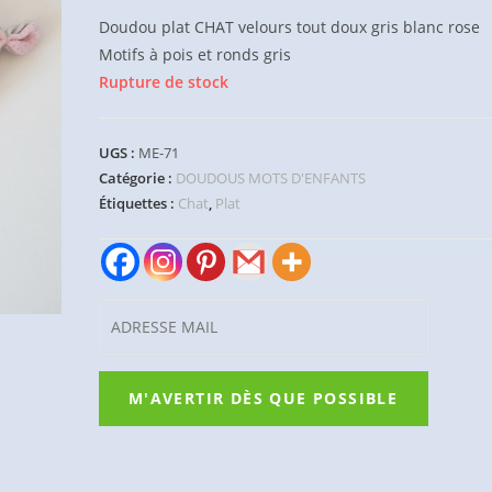
Doudou plat CHAT velours tout doux gris blanc rose
Motifs à pois et ronds gris
Rupture de stock
UGS :
ME-71
Catégorie :
DOUDOUS MOTS D'ENFANTS
Étiquettes :
Chat
,
Plat