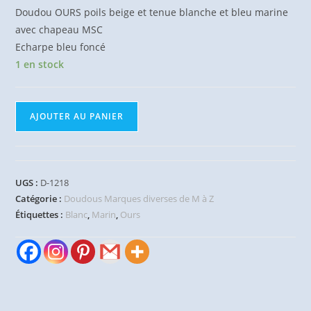
Doudou OURS poils beige et tenue blanche et bleu marine
avec chapeau MSC
Echarpe bleu foncé
1 en stock
quantité
AJOUTER AU PANIER
de
Doudou
Ours
beige
UGS :
D-1218
blanc
Catégorie :
Doudous Marques diverses de M à Z
bleu
Étiquettes :
Blanc
,
Marin
,
Ours
MSC
Croisières