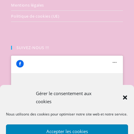
Mentions légales
Politique de cookies (UE)
SUIVEZ-NOUS !!!
Cliquez pour accepter les cookies
Gérer le consentement aux
marketing et activer ce contenu
cookies
Nous utilisons des cookies pour optimiser notre site web et notre service.
Accepter les cookies