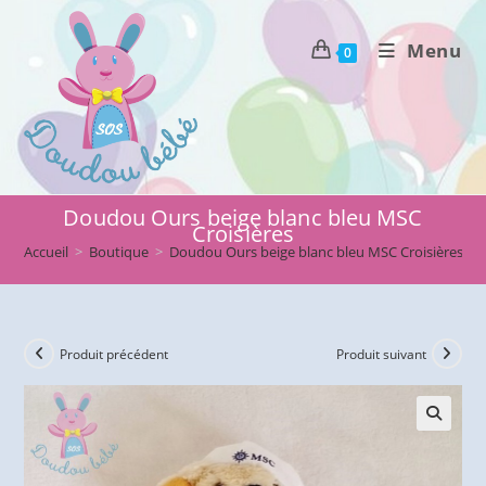
Skip
to
Menu
0
content
Doudou Ours beige blanc bleu MSC
Croisières
Accueil
>
Boutique
>
Doudou Ours beige blanc bleu MSC Croisières
Produit précédent
Produit suivant