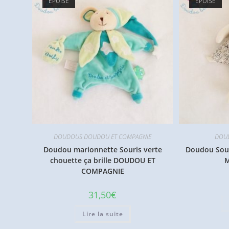
ÉPUISÉ
ÉPUISÉ
DOUDOUS DOUDOU ET COMPAGNIE
DOU
Doudou marionnette Souris verte
Doudou Souri
chouette ça brille DOUDOU ET
M
COMPAGNIE
31,50
€
Lire la suite