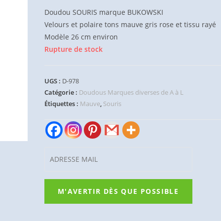
Doudou SOURIS marque BUKOWSKI
Velours et polaire tons mauve gris rose et tissu rayé
Modèle 26 cm environ
Rupture de stock
UGS :
D-978
Catégorie :
Doudous Marques diverses de A à L
Étiquettes :
Mauve
,
Souris