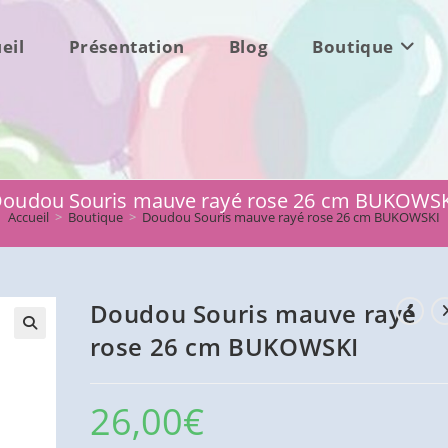
eil
Présentation
Blog
Boutique
oudou Souris mauve rayé rose 26 cm BUKOWS
Accueil
>
Boutique
>
Doudou Souris mauve rayé rose 26 cm BUKOWSKI
Doudou Souris mauve rayé
rose 26 cm BUKOWSKI
26,00
€