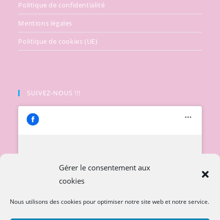
Politique de confidentialité
Mentions légales
Politique de cookies (UE)
SUIVEZ-NOUS !!!
Cliquez pour accepter les cookies
Gérer le consentement aux
marketing et activer ce contenu
cookies
Nous utilisons des cookies pour optimiser notre site web et notre service.