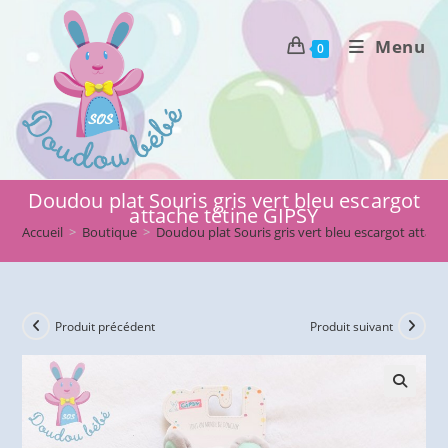
Skip
to
Menu
0
content
Doudou plat Souris gris vert bleu escargot
attache tétine GIPSY
Accueil
>
Boutique
>
Doudou plat Souris gris vert bleu escargot attach
Produit précédent
Produit suivant