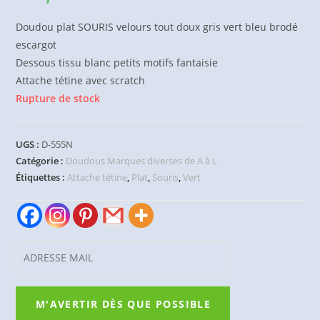
Doudou plat SOURIS velours tout doux gris vert bleu brodé
escargot
Dessous tissu blanc petits motifs fantaisie
Attache tétine avec scratch
Rupture de stock
UGS :
D-555N
Catégorie :
Doudous Marques diverses de A à L
Étiquettes :
Attache tétine
,
Plat
,
Souris
,
Vert