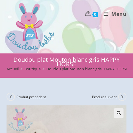
Skip
to
Menu
0
content
Doudou plat Mouton blanc gris HAPPY
HORSE
Accueil
>
Boutique
>
Doudou plat Mouton blanc gris HAPPY HORSE
Produit précédent
Produit suivant