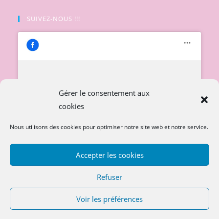
SUIVEZ-NOUS !!!
Cliquez pour accepter les cookies
Gérer le consentement aux
marketing et activer ce contenu
cookies
Nous utilisons des cookies pour optimiser notre site web et notre service.
Accepter les cookies
Refuser
Voir les préférences
Copyright 2026
sosdoudoubebe.com