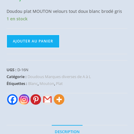
Doudou plat MOUTON velours tout doux blanc brodé gris
1 en stock
quantité
AJOUTER AU PANIER
de
Doudou
plat
Mouton
UGS :
D-16N
blanc
Catégorie :
Doudous Marques diverses de A à L
gris
Étiquettes :
Blanc
,
Mouton
,
Plat
HAPPY
HORSE
DESCRIPTION