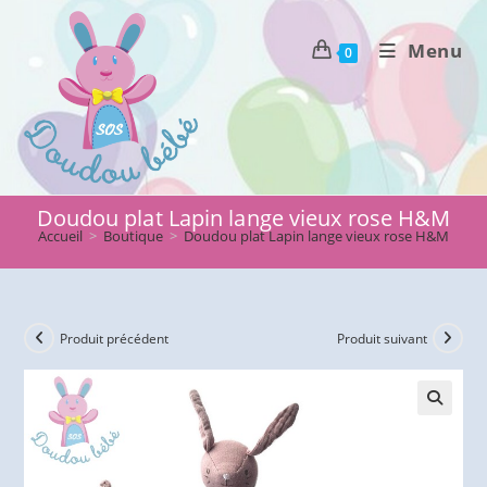
Skip
to
Menu
0
content
Doudou plat Lapin lange vieux rose H&M
Accueil
>
Boutique
>
Doudou plat Lapin lange vieux rose H&M
Produit précédent
Produit suivant