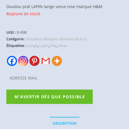
Doudou plat LAPIN lange vieux rose marque H&M
Rupture de stock
UGS :
D-938
Catégorie :
Doudous Marques diverses de A à L
Étiquettes :
Lange
,
Lapin
,
Plat
,
Rose
DESCRIPTION