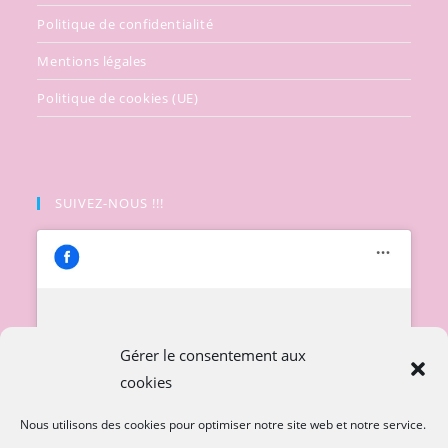
Politique de confidentialité
Mentions légales
Politique de cookies (UE)
SUIVEZ-NOUS !!!
Cliquez pour accepter les cookies
Gérer le consentement aux
marketing et activer ce contenu
cookies
Nous utilisons des cookies pour optimiser notre site web et notre service.