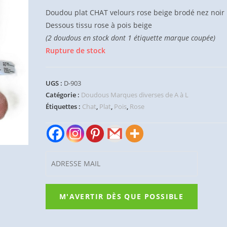
Doudou plat CHAT velours rose beige brodé nez noir
Dessous tissu rose à pois beige
(2 doudous en stock dont 1 étiquette marque coupée)
Rupture de stock
UGS :
D-903
Catégorie :
Doudous Marques diverses de A à L
Étiquettes :
Chat
,
Plat
,
Pois
,
Rose