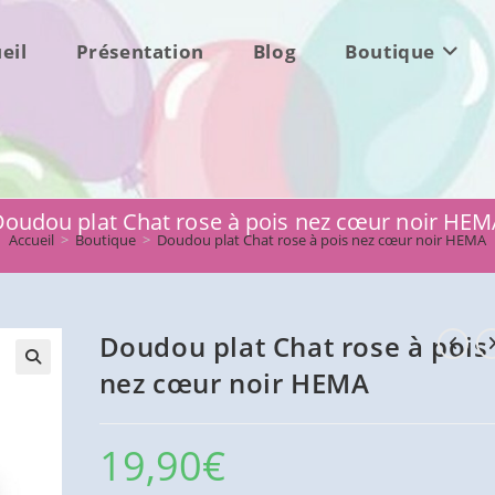
eil
Présentation
Blog
Boutique
oudou plat Chat rose à pois nez cœur noir HE
Accueil
>
Boutique
>
Doudou plat Chat rose à pois nez cœur noir HEMA
Doudou plat Chat rose à pois
nez cœur noir HEMA
19,90
€