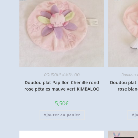
DOUDOUS KIMBALOO
Doudous M
Doudou plat Papillon Chenille rond
Doudou plat
rose pétales mauve vert KIMBALOO
rose bla
5,50
€
Ajouter au panier
Aj