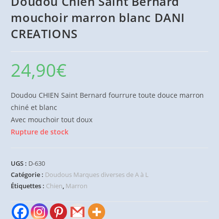
Doudou Chien Saint Bernard
mouchoir marron blanc DANI
CREATIONS
24,90
€
Doudou CHIEN Saint Bernard fourrure toute douce marron
chiné et blanc
Avec mouchoir tout doux
Rupture de stock
UGS :
D-630
Catégorie :
Doudous Marques diverses de A à L
Étiquettes :
Chien
,
Marron