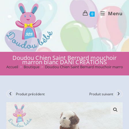
Skip
to
Menu
0
content
Doudou Chien Saint Bernard mouchoir
marron blanc DANI CREATIONS
Accueil
>
Boutique
>
Doudou Chien Saint Bernard mouchoir marron 
Produit précédent
Produit suivant