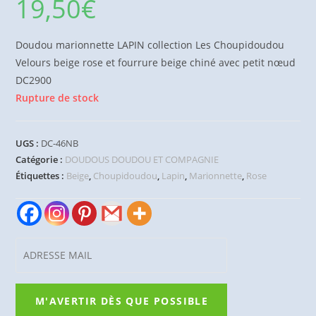
19,50
€
Doudou marionnette LAPIN collection Les Choupidoudou
Velours beige rose et fourrure beige chiné avec petit nœud
DC2900
Rupture de stock
UGS :
DC-46NB
Catégorie :
DOUDOUS DOUDOU ET COMPAGNIE
Étiquettes :
Beige
,
Choupidoudou
,
Lapin
,
Marionnette
,
Rose