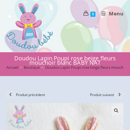
Skip
to
Menu
0
content
Doudou Lapin Poupi rose beige fleurs
mouchoir blanc BABY NAT
Accueil
>
Boutique
>
Doudou Lapin Poupi rose beige fleurs mouchoir
Produit précédent
Produit suivant