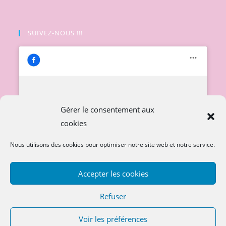
SUIVEZ-NOUS !!!
Cliquez pour accepter les cookies
Gérer le consentement aux
marketing et activer ce contenu
cookies
Nous utilisons des cookies pour optimiser notre site web et notre service.
Accepter les cookies
Refuser
Voir les préférences
Copyright 2026