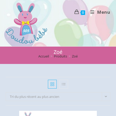
Skip
to
Menu
0
content
Zoé
Accueil
>
Produits
>
Zoé
Tri du plus récent au plus ancien