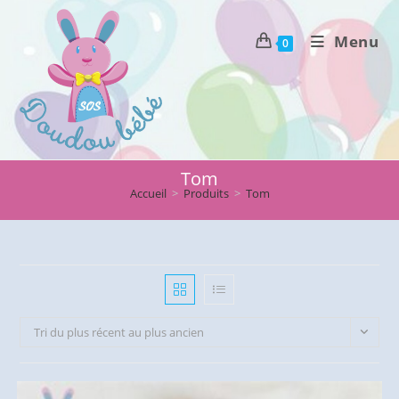
Skip
to
Menu
0
content
Tom
Accueil
>
Produits
>
Tom
Tri du plus récent au plus ancien