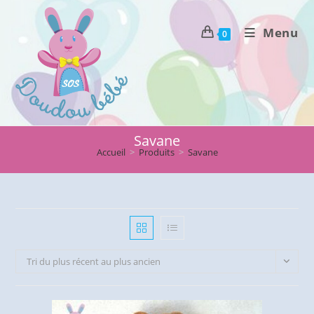
Skip
to
Menu
0
content
Savane
Accueil
>
Produits
>
Savane
Tri du plus récent au plus ancien