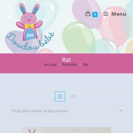
Skip
to
Menu
0
content
Rat
Accueil
>
Produits
>
Rat
Tri du plus récent au plus ancien