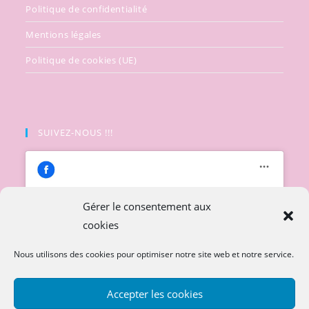
Politique de confidentialité
Mentions légales
Politique de cookies (UE)
SUIVEZ-NOUS !!!
Gérer le consentement aux
cookies
Cliquez pour accepter les cookies
marketing et activer ce contenu
Nous utilisons des cookies pour optimiser notre site web et notre service.
Accepter les cookies