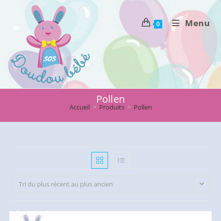
Skip
to
Menu
0
content
Pollen
Accueil
>
Produits
>
Pollen
Tri du plus récent au plus ancien