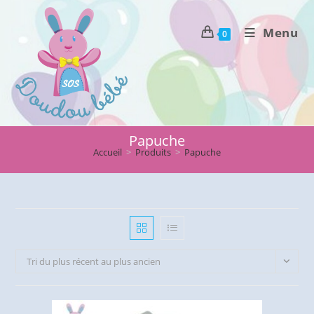
Skip
to
Menu
0
content
Papuche
Accueil
>
Produits
>
Papuche
Tri du plus récent au plus ancien