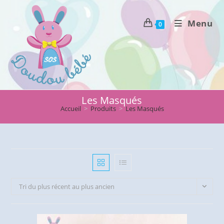
Skip
to
Menu
0
content
Les Masqués
Accueil
>
Produits
>
Les Masqués
Tri du plus récent au plus ancien