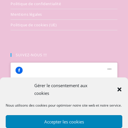
Politique de confidentialité
Mentions légales
Politique de cookies (UE)
SUIVEZ-NOUS !!!
Gérer le consentement aux
cookies
Cliquez pour accepter les cookies
marketing et activer ce contenu
Nous utilisons des cookies pour optimiser notre site web et notre service.
Accepter les cookies