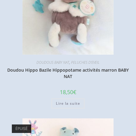
DOUDOUS BABY NAT
,
PELUCHES D'EVEIL
Doudou Hippo Bazile Hippopotame activités marron BABY
NAT
18,50
€
Lire la suite
ÉPUISÉ