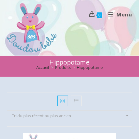
Skip
to
Menu
0
content
Hippopotame
Accueil
>
Produits
>
Hippopotame
Tri du plus récent au plus ancien