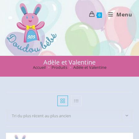
Skip
to
Menu
0
content
Adèle et Valentine
Accueil
>
Produits
>
Adèle et Valentine
Tri du plus récent au plus ancien