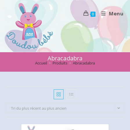
Skip
to
Menu
0
content
Abracadabra
Accueil
>
Produits
>
Abracadabra
Tri du plus récent au plus ancien