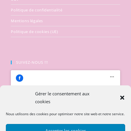
Politique de confidentialité
Mentions légales
Politique de cookies (UE)
SUIVEZ-NOUS !!!
Gérer le consentement aux
cookies
Cliquez pour accepter les cookies
marketing et activer ce contenu
Nous utilisons des cookies pour optimiser notre site web et notre service.
Accepter les cookies